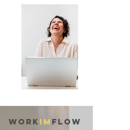
WORK
IM
FLOW