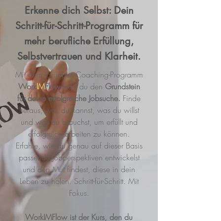
Erkenne dich Selbst: Dein
Schritt-für-Schritt-Programm für
mehr berufliche Erfüllung,
Selbstvertrauen und Klarheit.
Mit dem Gruppen-Coaching-Programm
Work
IM
Flow
legst du den
Grundstein
für deine erfolgreiche Jobsuche.
Finde
heraus, was du kannst, was du willst
und was du brauchst, um erfüllt und
erfolgreich arbeiten zu können.
Erfahre, wie du genau auf dieser Basis
passende Jobperspektiven entwickelst
und den Mut findest, diese in dein
Leben zu holen. Schritt-für-Schritt. Mit
Fokus.
WorkIMFlow ist der Kurs, den du