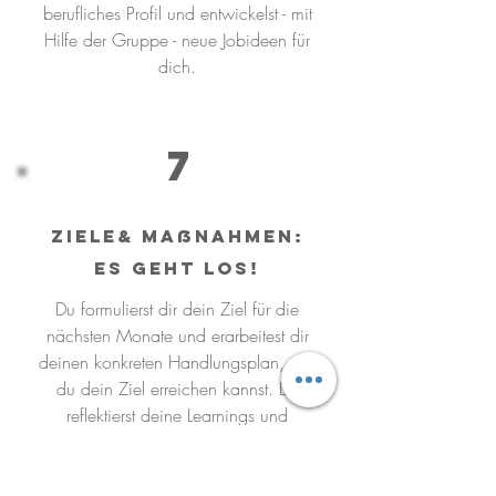
berufliches Profil und entwickelst - mit
Hilfe der Gruppe - neue Jobideen für
dich.
7
Ziele& Maßnahmen:
Es geht los!
Du formulierst dir dein Ziel für die
nächsten Monate und erarbeitest dir
deinen konkreten Handlungsplan, wie
du dein Ziel erreichen kannst. Du
reflektierst deine Learnings und
Erkenntnisse, damit du deinen Weg
zum Wunschjob gestärkt und voller
Vertrauen gehen kannst.