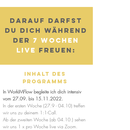
DARAUF DARFST
DU Dich während
der
7 Wochen
LIVE
FREUEN:
Inhalt des
Programms
In WorkIMFlow begleite ich dich intensiv
vom 27.09. bis
15.11.2022
.
​In der ersten Woche
(27.9 - 04.10)
treffen
wir uns zu deinem 1:1-Call.
Ab der zweiten Woche (ab 04.10.) sehen
wir uns 1 x pro Woche live via Zoom.