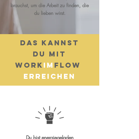
brauchst, um die Arbeit zu finden, die
du lieben wirst.
Das kannst
du mit
Work
im
Flow
Erreichen
Du bist energiegeladen