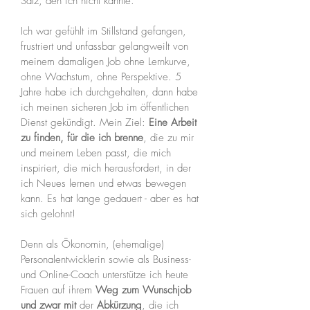
Satz, den ich nicht kannte.
Ich war gefühlt im Stillstand gefangen,
frustriert und unfassbar gelangweilt von
meinem damaligen Job ohne Lernkurve,
ohne Wachstum, ohne Perspektive. 5
Jahre habe ich durchgehalten, dann habe
ich meinen sicheren Job im öffentlichen
Dienst gekündigt. Mein Ziel:
Eine Arbeit
zu finden, für die ich brenne
, die zu mir
und meinem Leben passt, die mich
inspiriert, die mich herausfordert, in der
ich Neues lernen und etwas bewegen
kann. Es hat lange gedauert - aber es hat
sich gelohnt!
Denn als Ökonomin, (ehemalige)
Personalentwicklerin sowie als Business-
und Online-Coach unterstütze ich heute
Frauen auf ihrem
Weg zum Wunschjob
und zwar mit
der
Abkürzung
, die ich