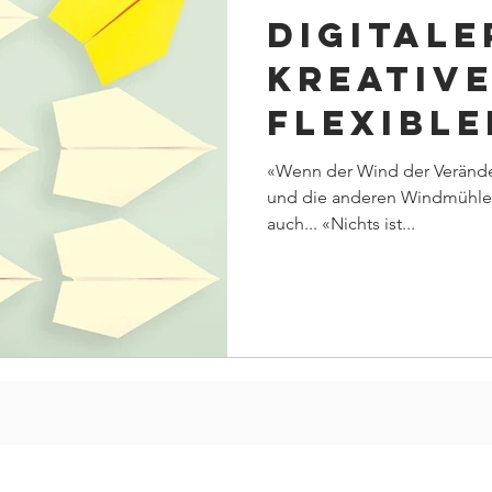
Digitale
kreative
flexibl
Coachin
«Wenn der Wind der Verände
und die anderen Windmühlen
Change-
auch... «Nichts ist...
wichtig 