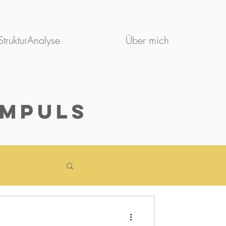
trukturAnalyse
Über mich
Impuls