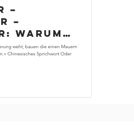
r –
r –
er: Warum
g in
rung weht, bauen die einen Mauern
.» Chinesisches Sprichwort Oder
Prozessen
ist