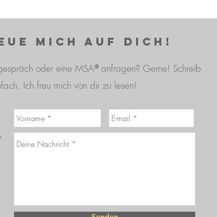
eue mich auf dich!
®
sgespräch oder eine MSA
anfragen? Gerne! Schreib
nfach. Ich freu mich von dir zu lesen!
9
Senden