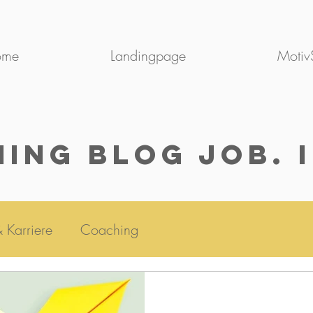
ome
Landingpage
MotivS
ing BloG Job. 
& Karriere
Coaching