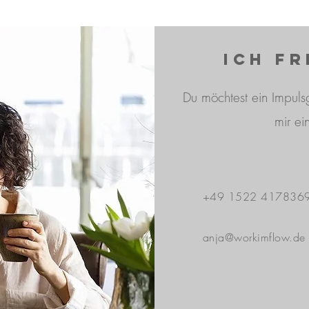
Ich fr
Du möchtest ein Impul
mir ei
+49 1522 417836
anja@workimflow.de